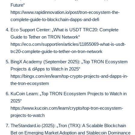
Future“
https://www.rapidinnovation.io/post/tron-ecosystem-the-
complete-guide-to-blockchain-dapps-and-defi
Eco Support Center: „What is USDT TRC20: Complete
Guide to Tether on TRON Network“
https://eco.com/support/en/articles/11855069-what-is-usdt-
trc20-complete-guide-to-tether-on-tron-network
BingX Academy (September 2025): „Top TRON Ecosystem
Projects & dApps to Watch in 2025“
https://bingx.com/en/learn/top-crypto-projects-and-dapps-in-
the-tron-ecosystem
KuCoin Learn: „Top TRON Ecosystem Projects to Watch in
2025“
https://www.kucoin.com/learn/crypto/top-tron-ecosystem-
projects-to-watch
TheStandard.io (2025): „Tron (TRX): A Scalable Blockchain
Bet on Emerging Market Adoption and Stablecoin Dominance