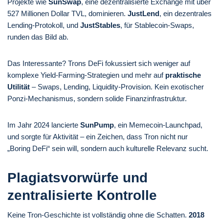
Projekte wie
SunSwap
, eine dezentralisierte Exchange mit über
527 Millionen Dollar TVL, dominieren.
JustLend
, ein dezentrales
Lending-Protokoll, und
JustStables
, für Stablecoin-Swaps,
runden das Bild ab.
Das Interessante? Trons DeFi fokussiert sich weniger auf
komplexe Yield-Farming-Strategien und mehr auf
praktische
Utilität
– Swaps, Lending, Liquidity-Provision. Kein exotischer
Ponzi-Mechanismus, sondern solide Finanzinfrastruktur.
Im Jahr 2024 lancierte
SunPump
, ein Memecoin-Launchpad,
und sorgte für Aktivität – ein Zeichen, dass Tron nicht nur
„Boring DeFi“ sein will, sondern auch kulturelle Relevanz sucht.
Plagiatsvorwürfe und
zentralisierte Kontrolle
Keine Tron-Geschichte ist vollständig ohne die Schatten.
2018